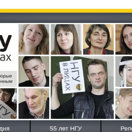
дня
55 лет НГУ
Реп