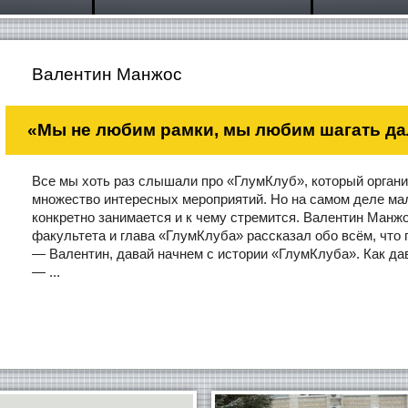
Валентин Манжос
«Мы не любим рамки, мы любим шагать да
Все мы хоть раз слышали про «ГлумКлуб», который орган
множество интересных мероприятий. Но на самом деле мало
конкретно занимается и к чему стремится. Валентин Манжо
факультета и глава «ГлумКлуба» рассказал обо всём, что 
— Валентин, давай начнем с истории «ГлумКлуба». Как д
— ...