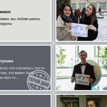
анжос
рамки, мы любим шагать
пределы
тунова
ется, что случилось что-то
тное, это может быть
 чего-то ...