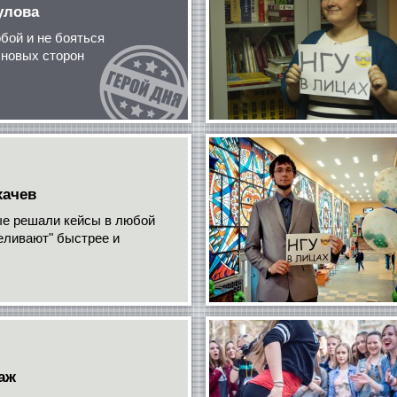
улова
бой и не бояться
 новых сторон
хачев
ые решали кейсы в любой
еливают" быстрее и
аж